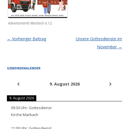
Adventsmarkt Marbach 6.12.
Artikel-Navigation
←
Vorheriger Beitrag
Unsere Gottesdienste im
November
→
GEMEINDEKALENDER
9. August 2026
9. August 2026
09:30
Uhr:
Gottesdienst
Kirche Marbach
11:00
Uhr:
Gottesdienst