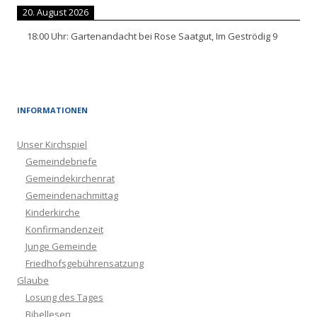
20. August 2026
18:00
Uhr:
Gartenandacht bei Rose Saatgut, Im Geströdig 9
INFORMATIONEN
Unser Kirchspiel
Gemeindebriefe
Gemeindekirchenrat
Gemeindenachmittag
Kinderkirche
Konfirmandenzeit
Junge Gemeinde
Friedhofsgebührensatzung
Glaube
Losung des Tages
Bibellesen