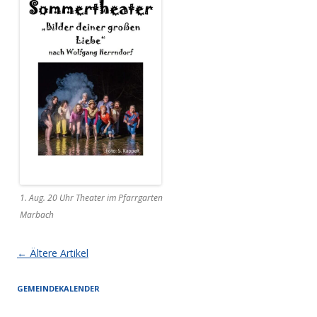
1. Aug. 20 Uhr Theater im Pfarrgarten
Marbach
Artikel-Navigation
←
Ältere Artikel
GEMEINDEKALENDER