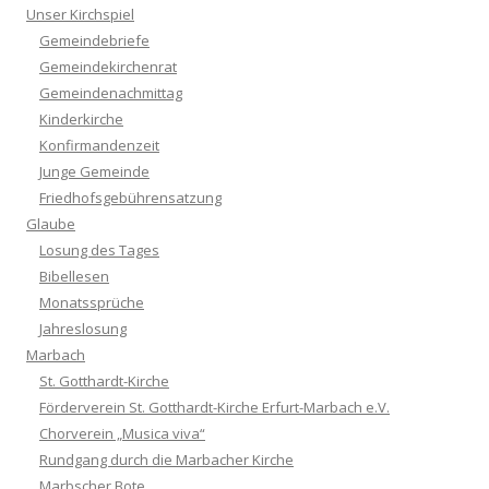
Unser Kirchspiel
Gemeindebriefe
Gemeindekirchenrat
Gemeindenachmittag
Kinderkirche
Konfirmandenzeit
Junge Gemeinde
Friedhofsgebührensatzung
Glaube
Losung des Tages
Bibellesen
Monatssprüche
Jahreslosung
Marbach
St. Gotthardt-Kirche
Förderverein St. Gotthardt-Kirche Erfurt-Marbach e.V.
Chorverein „Musica viva“
Rundgang durch die Marbacher Kirche
Marbscher Bote