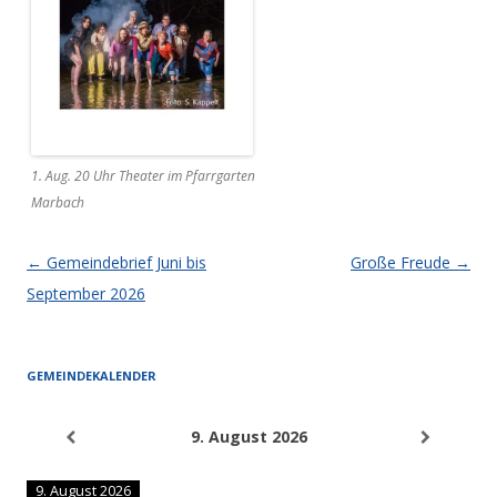
1. Aug. 20 Uhr Theater im Pfarrgarten
Marbach
Artikel-Navigation
←
Gemeindebrief Juni bis
Große Freude
→
September 2026
GEMEINDEKALENDER
9. August 2026
9. August 2026