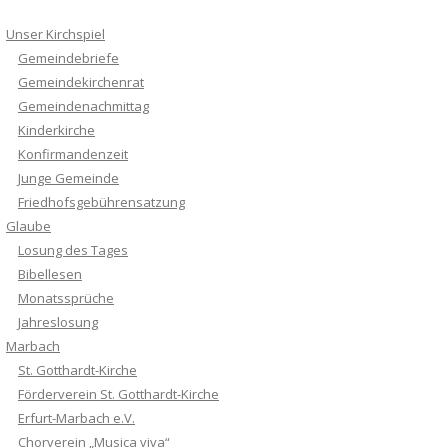
Unser Kirchspiel
Gemeindebriefe
Gemeindekirchenrat
Gemeindenachmittag
Kinderkirche
Konfirmandenzeit
Junge Gemeinde
Friedhofsgebührensatzung
Glaube
Losung des Tages
Bibellesen
Monatssprüche
Jahreslosung
Marbach
St. Gotthardt-Kirche
Förderverein St. Gotthardt-Kirche
Erfurt-Marbach e.V.
Chorverein „Musica viva“