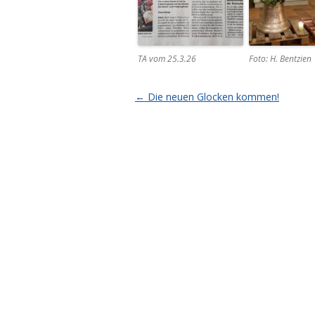
TA vom 25.3.26
Foto: H. Bentzien
Artikel-Navigation
←
Die neuen Glocken kommen!