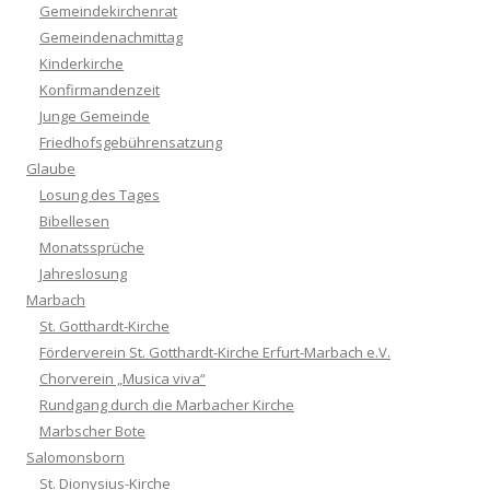
Gemeindekirchenrat
Gemeindenachmittag
Kinderkirche
Konfirmandenzeit
Junge Gemeinde
Friedhofsgebührensatzung
Glaube
Losung des Tages
Bibellesen
Monatssprüche
Jahreslosung
Marbach
St. Gotthardt-Kirche
Förderverein St. Gotthardt-Kirche Erfurt-Marbach e.V.
Chorverein „Musica viva“
Rundgang durch die Marbacher Kirche
Marbscher Bote
Salomonsborn
St. Dionysius-Kirche